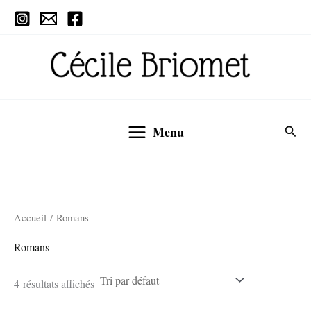
Aller
Main
au
Menu
contenu
Rech
Menu
Accueil
/ Romans
Romans
4 résultats affichés